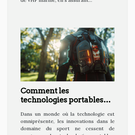
de VHF marine, en s'assurant...
Comment les
technologies portables
influencent-elles nos
Dans un monde où la technologie est
performances sportives ?
omniprésente, les innovations dans le
domaine du sport ne cessent de