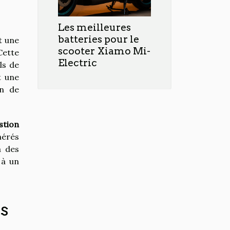
Les meilleures
batteries pour le
t une
scooter Xiamo Mi-
Cette
Electric
ls de
t une
on de
stion
nérés
à des
 à un
s