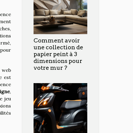
ience
ement
ches,
tions
Comment avoir
ormé,
une collection de
 pour
papier peint à 3
dimensions pour
votre mur ?
s web
e est
rence
ligne
,
e jeu
xions
lités