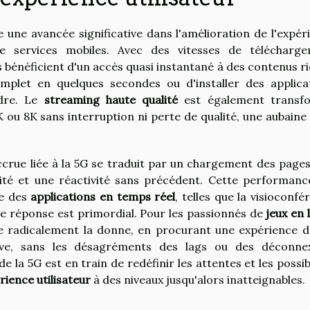
 une avancée significative dans l'amélioration de l'expér
e services mobiles. Avec des vitesses de télécharg
s bénéficient d'un accès quasi instantané à des contenus ri
omplet en quelques secondes ou d'installer des applica
dre. Le
streaming haute qualité
est également transf
 ou 8K sans interruption ni perte de qualité, une aubaine
accrue liée à la 5G se traduit par un chargement des page
dité et une réactivité sans précédent. Cette performanc
ge des
applications en temps réel
, telles que la visioconfé
 de réponse est primordial. Pour les passionnés de
jeux en 
e radicalement la donne, en procurant une expérience d
ive, sans les désagréments des lags ou des déconne
e la 5G est en train de redéfinir les attentes et les possibi
rience utilisateur
à des niveaux jusqu'alors inatteignables.