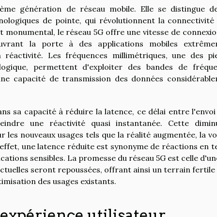
ième génération de réseau mobile. Elle se distingue d
ologiques de pointe, qui révolutionnent la connectivité 
 monumental, le réseau 5G offre une vitesse de connexio
uvrant la porte à des applications mobiles extrêm
éactivité. Les fréquences millimétriques, une des pi
logique, permettent d'exploiter des bandes de fréqu
si une capacité de transmission des données considérabl
s sa capacité à réduire la latence, ce délai entre l'envoi 
eindre une réactivité quasi instantanée. Cette dimin
our les nouveaux usages tels que la réalité augmentée, la vo
effet, une latence réduite est synonyme de réactions en 
ications sensibles. La promesse du réseau 5G est celle d'un
actuelles seront repoussées, offrant ainsi un terrain fertile
timisation des usages existants.
'expérience utilisateur