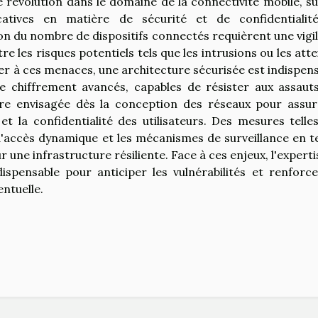
 révolution dans le domaine de la connectivité mobile, su
catives en matière de sécurité et de confidentialit
on du nombre de dispositifs connectés requièrent une vigi
e les risques potentiels tels que les intrusions ou les atte
rer à ces menaces, une architecture sécurisée est indispens
 chiffrement avancés, capables de résister aux assaut
tre envisagée dès la conception des réseaux pour assur
t la confidentialité des utilisateurs. Des mesures telle
e d'accès dynamique et les mécanismes de surveillance en 
 une infrastructure résiliente. Face à ces enjeux, l'experti
ispensable pour anticiper les vulnérabilités et renforce
ntuelle.