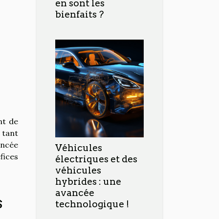
en sont les
bienfaits ?
nt de
 tant
ancée
Véhicules
fices
électriques et des
véhicules
hybrides : une
avancée
s
technologique !