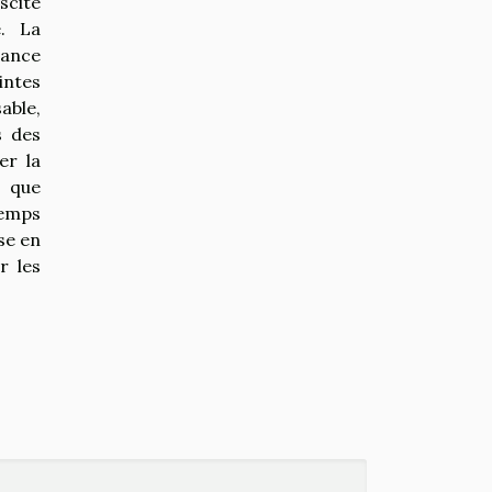
scite
é. La
lance
intes
able,
s des
er la
s que
temps
se en
r les