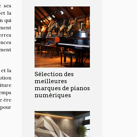
e ses
et la
n qui
ement
erres
ences
ement
et la
Sélection des
ution
meilleures
iture
marques de pianos
temps
numériques
e ère
 pour