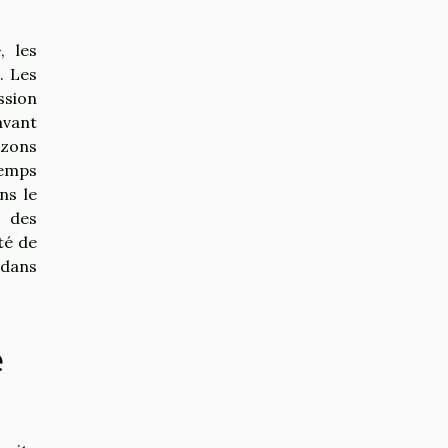
, les
. Les
ssion
avant
izons
temps
ns le
t des
té de
 dans
é